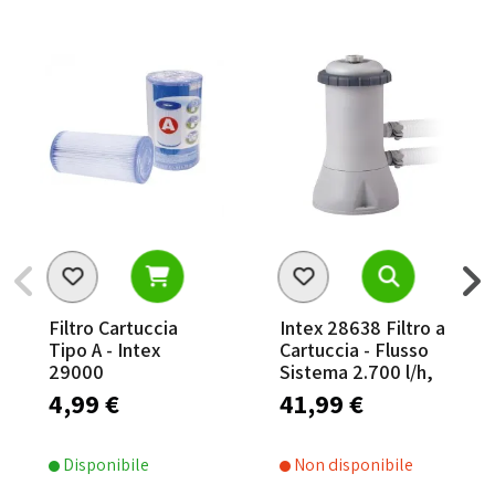
Filtro Cartuccia
Intex 28638 Filtro a
Tipo A - Intex
Cartuccia - Flusso
29000
Sistema 2.700 l/h,
Flusso Acqua 3.800
4,99 €
41,99 €
l/h
Disponibile
Non disponibile