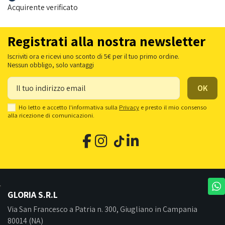
Acquirente verificato
Registrati alla nostra newsletter
Iscriviti ora e ricevi uno sconto di 5€ per il tuo primo ordine.
Nessun obbligo, solo vantaggi
Ho letto e accetto l'informativa sulla
Privacy
e presto il mio consenso
alla ricezione di comunicazioni.
GLORIA S.R.L
Via San Francesco a Patria n. 300, Giugliano in Campania
80014 (NA)