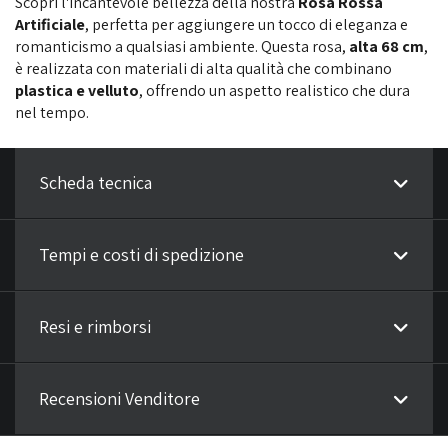
Scopri l'incantevole bellezza della nostra
Rosa Rossa
Artificiale
, perfetta per aggiungere un tocco di eleganza e
romanticismo a qualsiasi ambiente. Questa rosa,
alta 68 cm
,
è realizzata con materiali di alta qualità che combinano
plastica e velluto
, offrendo un aspetto realistico che dura
nel tempo.
Scheda tecnica
Tempi e costi di spedizione
Resi e rimborsi
Recensioni Venditore