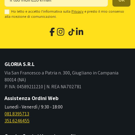
Ho letto e accetto l'informativa sulla
Privacy
e presto il mio consenso
alla ricezione di comunicazioni.
GLORIA S.R.L
Via San Francesco a Patria n. 300, Giugliano in Campania
80014 (NA)
P. IVA: 04589211210 | N. REA NA702781
Assistenza Ordini Web
Lunedì - Venerdì / 9:30 - 18:00
081.8395713
351.6246455