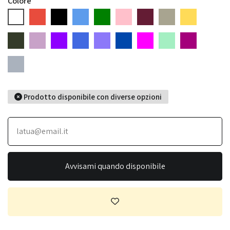
Colore
Bianco
Rosso
Nero
Blu
Verde
Rosa
Bordeaux
Tortora
Senape
Verde Bottiglia
Violet
Purple
Royal Blue
Grape
Blue Cobalto
Magenta
Verde Chiaro
Cipolla
Grigio
Prodotto disponibile con diverse opzioni
Avvisami quando disponibile