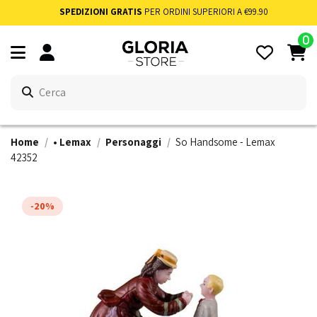
SPEDIZIONI GRATIS
PER ORDINI SUPERIORI A €99.90
0
Home
• Lemax
Personaggi
So Handsome - Lemax
42352
-20%