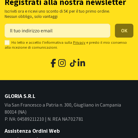
Registrati alla nostra newsletter
Iscriviti ora e ricevi uno sconto di 5€ per il tuo primo ordine.
Nessun obbligo, solo vantaggi
Ho letto e accetto l'informativa sulla
Privacy
e presto il mio consenso
alla ricezione di comunicazioni.
GLORIA S.R.L
Via San Francesco a Patria n. 300, Giugliano in Campania
80014 (NA)
P. IVA: 04589211210 | N. REA NA702781
Assistenza Ordini Web