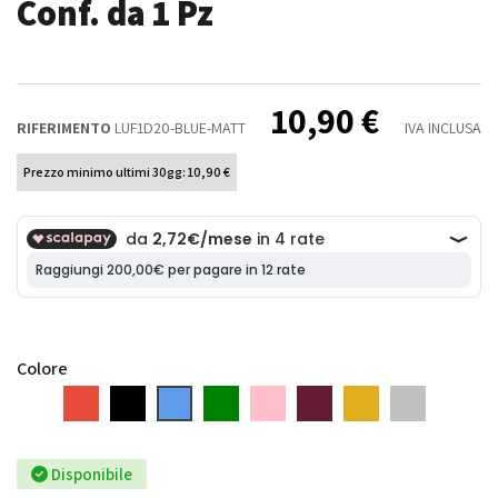
Conf. da 1 Pz
10,90 €
RIFERIMENTO
LUF1D20-BLUE-MATT
IVA INCLUSA
Prezzo minimo ultimi 30gg: 10,90 €
Colore
Bianco
Rosso
Nero
Blu
Verde
Rosa
Bordeaux
Oro
Argento
Disponibile